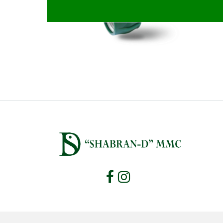
► TARLA SUVARMA ÇILƏYICILƏRI VƏ MANDALLI 
► POLIETILEN VƏ DAMLAMA BORULARI
► ALINQAYNAQ FITINQLƏR
► ŞLANQLAR VƏ DIGƏR AKSESUARLAR
► ALƏTLƏR