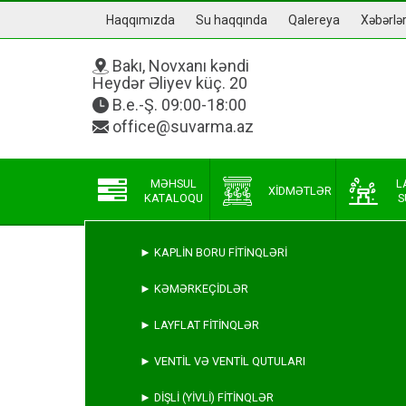
Haqqımızda
Su haqqında
Qalereya
Xəbərlə
Bakı, Novxanı kəndi
Heydər Əliyev küç. 20
B.e.-Ş. 09:00-18:00
office@suvarma.az
MƏHSUL
L
XIDMƏTLƏR
KATALOQU
S
► KAPLIN BORU FITINQLƏRI
► KƏMƏRKEÇIDLƏR
► LAYFLAT FITINQLƏR
► VENTIL VƏ VENTIL QUTULARI
► DIŞLI (YIVLI) FITINQLƏR