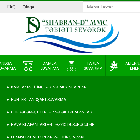
Search
r
FAQ
Əlaqə
for:
ANDŞAFT
DAMLA
TARLA
ALTERN
UVARMA
SUVARMA
SUVARMA
ENER
► DAMLAMA FITINQLƏRI VƏ AKSESUARLARI
► HUNTER LANDŞAFT SUVARMA
► GÜBRƏLƏMƏ, FILTRLƏR VƏ ƏKS KLAPANLAR
► HAVA KLAPANLARI VƏ TƏZYIQ DÜŞÜRÜCÜLƏR
► FLANSLI ADAPTORLAR VƏ FITINQ AÇARI