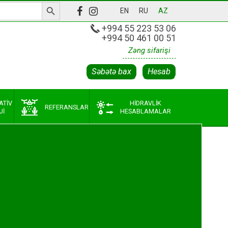
Search Button
EN
RU
AZ
+994 55 223 53 06
+994 50 461 00 51
Zəng sifarişi
Səbətə bax
Hesab
ATIV
HIDRAVLIK
REFERANSLAR
JI
HESABLAMALAR