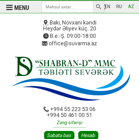
Search Button
Search
MENU
EN
RU
AZ
for:
Bakı, Novxanı kəndi
Heydər Əliyev küç. 20
B.e.-Ş. 09:00-18:00
office@suvarma.az
+994 55 223 53 06
+994 50 461 00 51
Zəng sifarişi
Səbətə bax
Hesab