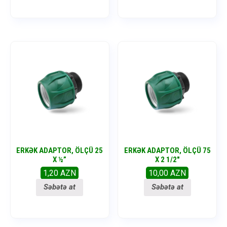
ERKƏK ADAPTOR, ÖLÇÜ 25
ERKƏK ADAPTOR, ÖLÇÜ 75
X ½”
X 2 1/2″
1,20
AZN
10,00
AZN
Səbətə at
Səbətə at