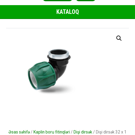
KATALOQ
Əsas səhifə
/
Kaplin boru fitinqləri
/
Dişi dirsək
/ Dişi dirsək 32 x 1