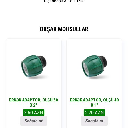
Dişi dirsək 32 x 1 1/4″
OXŞAR MƏHSULLAR
ERKƏK ADAPTOR, ÖLÇÜ 50
ERKƏK ADAPTOR, ÖLÇÜ 40
X 2″
X 1″
3,50
AZN
2,20
AZN
Səbətə at
Səbətə at