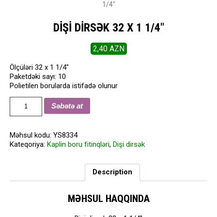
1/4″
DIŞI DIRSƏK 32 X 1 1/4″
2,40
AZN
Ölçüləri 32 x 1 1/4″
Paketdəki sayı: 10
Polietilen borularda istifadə olunur
Dişi
Səbətə at
dirsək
32
x
Məhsul kodu:
YS8334
1
Kateqoriya:
Kaplin boru fitinqləri
,
Dişi dirsək
1/4"
quantity
Description
MƏHSUL HAQQINDA