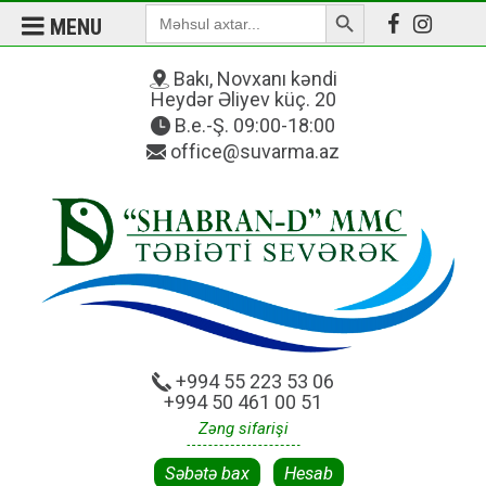
Search Button
Search
MENU
for:
Bakı, Novxanı kəndi
Heydər Əliyev küç. 20
B.e.-Ş. 09:00-18:00
office@suvarma.az
+994 55 223 53 06
+994 50 461 00 51
Zəng sifarişi
Səbətə bax
Hesab