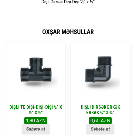
Dişli Dirsək Dişi Dişi ½” x ½”
OXŞAR MƏHSULLAR
DIŞLI TE DIŞI-DIŞI-DIŞI ½” X
DIŞLI DIRSƏK ERKƏK
½” X ½”
ERKƏK ¾” X ¾”
1,80
AZN
0,60
AZN
Səbətə at
Səbətə at