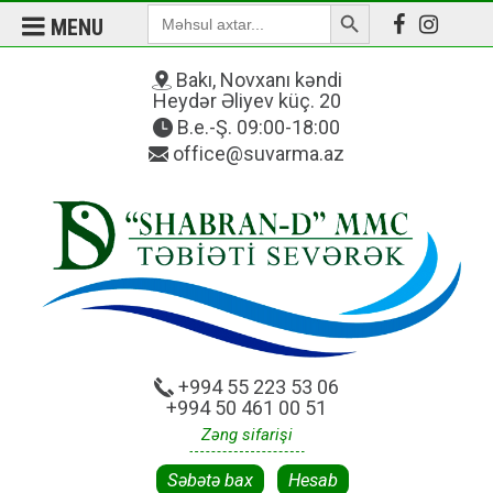
Search Button
Search
MENU
for:
Bakı, Novxanı kəndi
Heydər Əliyev küç. 20
B.e.-Ş. 09:00-18:00
office@suvarma.az
+994 55 223 53 06
+994 50 461 00 51
Zəng sifarişi
Səbətə bax
Hesab