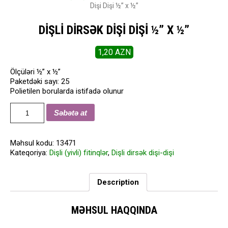
Dişi Dişi ½” x ½”
DIŞLI DIRSƏK DIŞI DIŞI ½” X ½”
1,20
AZN
Ölçüləri ½” x ½”
Paketdəki sayı: 25
Polietilen borularda istifadə olunur
Dişli
Səbətə at
Dirsək
Dişi
Dişi
Məhsul kodu:
13471
½"
Kateqoriya:
Dişli (yivli) fitinqlər
,
Dişli dirsək dişi-dişi
x
½"
quantity
Description
MƏHSUL HAQQINDA