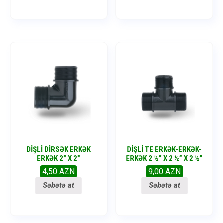
DIŞLI DIRSƏK ERKƏK
DIŞLI TE ERKƏK-ERKƏK-
ERKƏK 2″ X 2″
ERKƏK 2 ½” X 2 ½” X 2 ½”
4,50
AZN
9,00
AZN
Səbətə at
Səbətə at