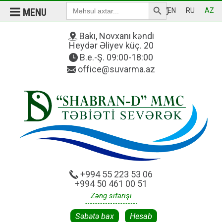
Search Button
Search
MENU
EN
RU
AZ
for:
Bakı, Novxanı kəndi
Heydər Əliyev küç. 20
B.e.-Ş. 09:00-18:00
office@suvarma.az
+994 55 223 53 06
+994 50 461 00 51
Zəng sifarişi
Səbətə bax
Hesab